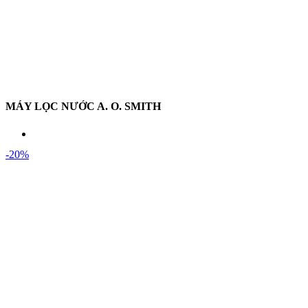
MÁY LỌC NƯỚC A. O. SMITH
-20%