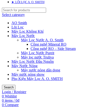
► LÕI LỌC A. O. SMITH
Select category
AO Smith
Lõi Lọc
Máy Lọc Không Khí
Máy Lọc Nước
Máy Lọc Nước A. O. Smith
Công nghệ Mineral RO
Công nghệ RO – Side Stream
Máy Lọc Nước Pureit
Máy lọc nước Truliva
Máy Lọc Nước Đầu Nguồn
Máy Nước Nóng
Máy nước nóng dân dụng
Máy nước nóng show
Phụ Kiện Máy Lọc A. O. SMITH
Search
Login / Register
0
Wishlist
0
items
/
0
₫
0
Compare