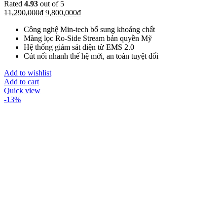
Rated
4.93
out of 5
11,290,000
₫
9,800,000
₫
Công nghệ Min-tech bổ sung khoáng chất
Màng lọc Ro-Side Stream bản quyền Mỹ
Hệ thống giám sát điện từ EMS 2.0
Cút nối nhanh thế hệ mới, an toàn tuyệt đối
Add to wishlist
Add to cart
Quick view
-13%