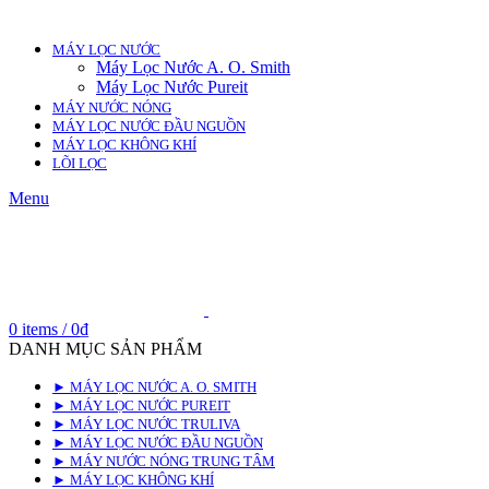
MÁY LỌC NƯỚC
Máy Lọc Nước A. O. Smith
Máy Lọc Nước Pureit
MÁY NƯỚC NÓNG
MÁY LỌC NƯỚC ĐẦU NGUỒN
MÁY LỌC KHÔNG KHÍ
LÕI LỌC
Menu
0
items
/
0
₫
DANH MỤC SẢN PHẨM
► MÁY LỌC NƯỚC A. O. SMITH
► MÁY LỌC NƯỚC PUREIT
► MÁY LỌC NƯỚC TRULIVA
► MÁY LỌC NƯỚC ĐẦU NGUỒN
► MÁY NƯỚC NÓNG TRUNG TÂM
► MÁY LỌC KHÔNG KHÍ