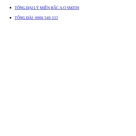
TỔNG ĐẠI LÝ MIỀN BẮC A.O SMITH
TỔNG ĐÀI: 0906 549 333