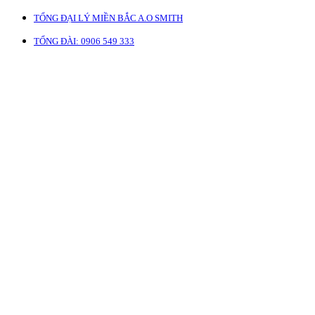
TỔNG ĐẠI LÝ MIỀN BẮC A.O SMITH
TỔNG ĐÀI: 0906 549 333