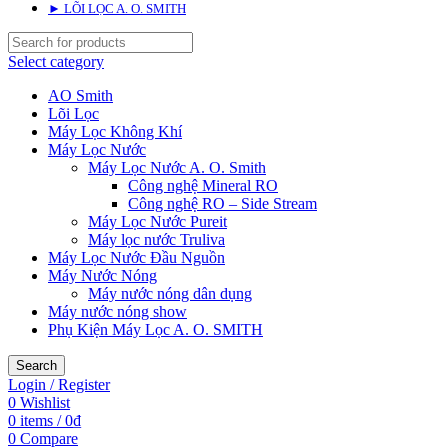
► LÕI LỌC A. O. SMITH
Select category
AO Smith
Lõi Lọc
Máy Lọc Không Khí
Máy Lọc Nước
Máy Lọc Nước A. O. Smith
Công nghệ Mineral RO
Công nghệ RO – Side Stream
Máy Lọc Nước Pureit
Máy lọc nước Truliva
Máy Lọc Nước Đầu Nguồn
Máy Nước Nóng
Máy nước nóng dân dụng
Máy nước nóng show
Phụ Kiện Máy Lọc A. O. SMITH
Search
Login / Register
0
Wishlist
0
items
/
0
₫
0
Compare