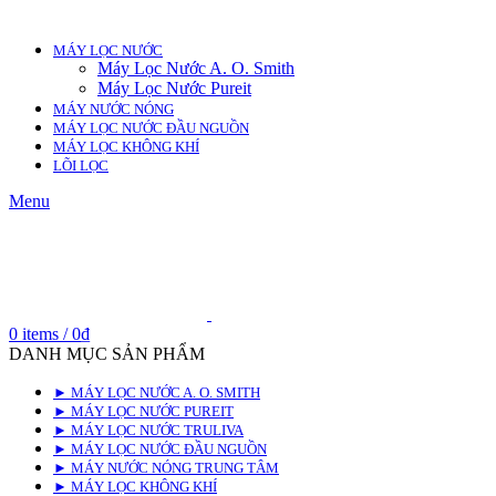
MÁY LỌC NƯỚC
Máy Lọc Nước A. O. Smith
Máy Lọc Nước Pureit
MÁY NƯỚC NÓNG
MÁY LỌC NƯỚC ĐẦU NGUỒN
MÁY LỌC KHÔNG KHÍ
LÕI LỌC
Menu
0
items
/
0
₫
DANH MỤC SẢN PHẨM
► MÁY LỌC NƯỚC A. O. SMITH
► MÁY LỌC NƯỚC PUREIT
► MÁY LỌC NƯỚC TRULIVA
► MÁY LỌC NƯỚC ĐẦU NGUỒN
► MÁY NƯỚC NÓNG TRUNG TÂM
► MÁY LỌC KHÔNG KHÍ