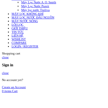
Máy Lọc Nước A. O. Smith
Máy Lọc Nước Pureit
Máy lọc nước Truliva
MÁY LỌC KHÔNG KHÍ
MÁY LỌC NƯỚC ĐẦU NGUỒN
MÁY NƯỚC NÓNG
LÕI LỌC
GIỚI THIỆU
TIN TỨC
LIÊN HỆ
WISHLIST
COMPARE
LOGIN / REGISTER
Shopping cart
close
Sign in
close
No account yet?
Create an Account
0
items
Cart