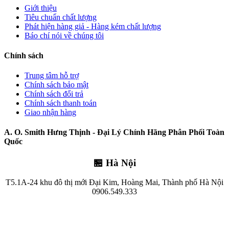
Giới thiệu
Tiêu chuẩn chất lượng
Phát hiện hàng giả - Hàng kém chất lượng
Báo chí nói về chúng tôi
Chính sách
Trung tâm hỗ trợ
Chính sách bảo mật
Chính sách đổi trả
Chính sách thanh toán
Giao nhận hàng
A. O. Smith Hưng Thịnh - Đại Lý Chính Hãng Phân Phối Toàn
Quốc
🏪 Hà Nội
T5.1A-24 khu đô thị mới Đại Kim, Hoàng Mai, Thành phố Hà Nội
0906.549.333