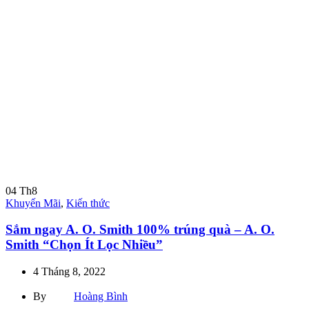
04
Th8
Khuyến Mãi
,
Kiến thức
Sắm ngay A. O. Smith 100% trúng quà – A. O.
Smith “Chọn Ít Lọc Nhiều”
4 Tháng 8, 2022
By
Hoàng Bình