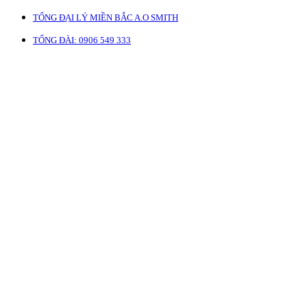
TỔNG ĐẠI LÝ MIỀN BẮC A.O SMITH
TỔNG ĐÀI: 0906 549 333