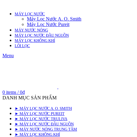
MÁY LỌC NƯỚC
Máy Lọc Nước A. O. Smith
Máy Lọc Nước Pureit
MÁY NƯỚC NÓNG
MÁY LỌC NƯỚC ĐẦU NGUỒN
MÁY LỌC KHÔNG KHÍ
LÕI LỌC
Menu
0
items
/
0
₫
DANH MỤC SẢN PHẨM
► MÁY LỌC NƯỚC A. O. SMITH
► MÁY LỌC NƯỚC PUREIT
► MÁY LỌC NƯỚC TRULIVA
► MÁY LỌC NƯỚC ĐẦU NGUỒN
► MÁY NƯỚC NÓNG TRUNG TÂM
► MÁY LỌC KHÔNG KHÍ