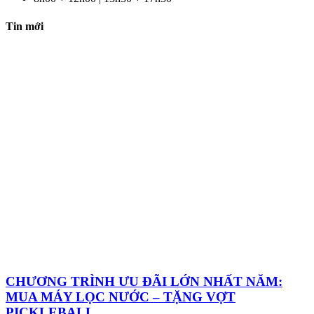
Tin mới
CHƯƠNG TRÌNH ƯU ĐÃI LỚN NHẤT NĂM:
MUA MÁY LỌC NƯỚC – TẶNG VỢT
PICKLEBALL