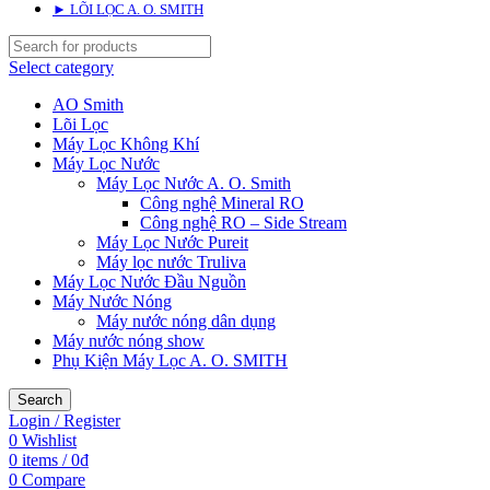
► LÕI LỌC A. O. SMITH
Select category
AO Smith
Lõi Lọc
Máy Lọc Không Khí
Máy Lọc Nước
Máy Lọc Nước A. O. Smith
Công nghệ Mineral RO
Công nghệ RO – Side Stream
Máy Lọc Nước Pureit
Máy lọc nước Truliva
Máy Lọc Nước Đầu Nguồn
Máy Nước Nóng
Máy nước nóng dân dụng
Máy nước nóng show
Phụ Kiện Máy Lọc A. O. SMITH
Search
Login / Register
0
Wishlist
0
items
/
0
₫
0
Compare