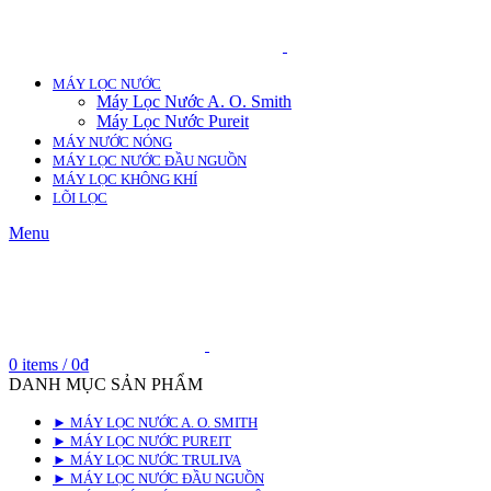
MÁY LỌC NƯỚC
Máy Lọc Nước A. O. Smith
Máy Lọc Nước Pureit
MÁY NƯỚC NÓNG
MÁY LỌC NƯỚC ĐẦU NGUỒN
MÁY LỌC KHÔNG KHÍ
LÕI LỌC
Menu
0
items
/
0
₫
DANH MỤC SẢN PHẨM
► MÁY LỌC NƯỚC A. O. SMITH
► MÁY LỌC NƯỚC PUREIT
► MÁY LỌC NƯỚC TRULIVA
► MÁY LỌC NƯỚC ĐẦU NGUỒN