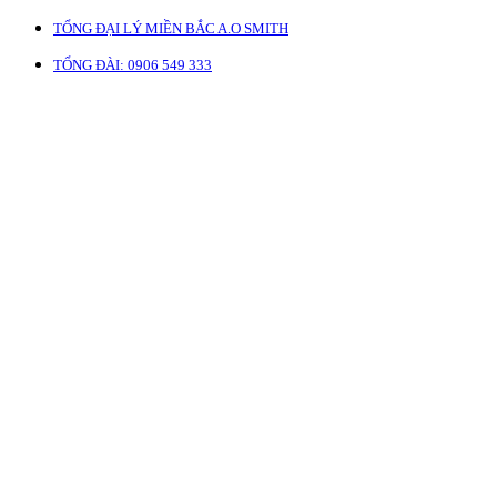
TỔNG ĐẠI LÝ MIỀN BẮC A.O SMITH
TỔNG ĐÀI: 0906 549 333