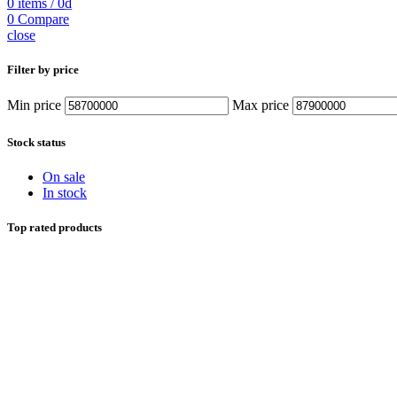
0
items
/
0
₫
0
Compare
close
Filter by price
Min price
Max price
Stock status
On sale
In stock
Top rated products