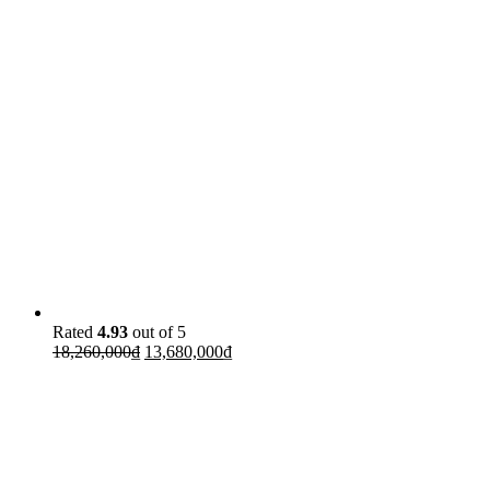
Rated
4.93
out of 5
18,260,000
₫
13,680,000
₫