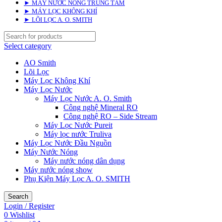
► MÁY NƯỚC NÓNG TRUNG TÂM
► MÁY LỌC KHÔNG KHÍ
► LÕI LỌC A. O. SMITH
Select category
AO Smith
Lõi Lọc
Máy Lọc Không Khí
Máy Lọc Nước
Máy Lọc Nước A. O. Smith
Công nghệ Mineral RO
Công nghệ RO – Side Stream
Máy Lọc Nước Pureit
Máy lọc nước Truliva
Máy Lọc Nước Đầu Nguồn
Máy Nước Nóng
Máy nước nóng dân dụng
Máy nước nóng show
Phụ Kiện Máy Lọc A. O. SMITH
Search
Login / Register
0
Wishlist