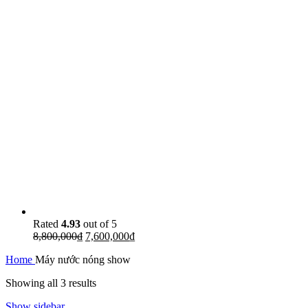
Rated
4.93
out of 5
8,800,000
₫
7,600,000
₫
Home
Máy nước nóng show
Showing all 3 results
Show sidebar