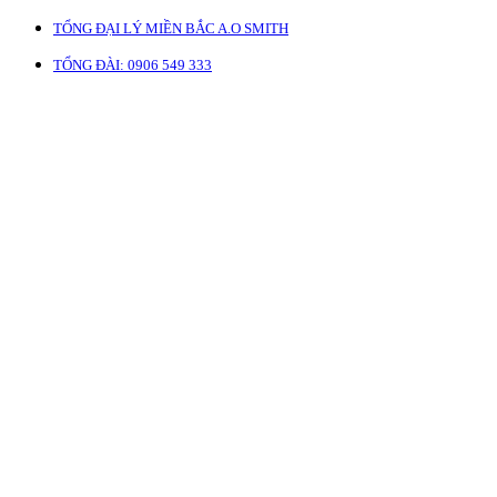
TỔNG ĐẠI LÝ MIỀN BẮC A.O SMITH
TỔNG ĐÀI: 0906 549 333