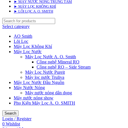
► MÁY NƯỚC NÓNG TRUNG TÂM
► MÁY LỌC KHÔNG KHÍ
► LÕI LỌC A. O. SMITH
Select category
AO Smith
Lõi Lọc
Máy Lọc Không Khí
Máy Lọc Nước
Máy Lọc Nước A. O. Smith
Công nghệ Mineral RO
Công nghệ RO – Side Stream
Máy Lọc Nước Pureit
Máy lọc nước Truliva
Máy Lọc Nước Đầu Nguồn
Máy Nước Nóng
Máy nước nóng dân dụng
Máy nước nóng show
Phụ Kiện Máy Lọc A. O. SMITH
Search
Login / Register
0
Wishlist