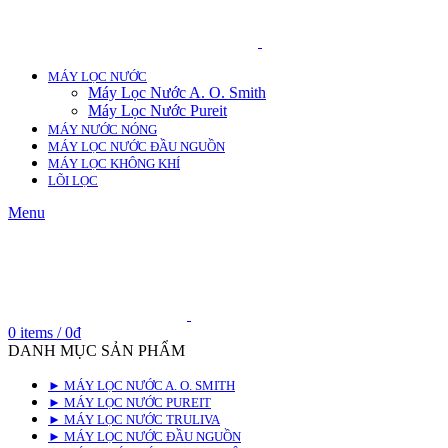
MÁY LỌC NƯỚC
Máy Lọc Nước A. O. Smith
Máy Lọc Nước Pureit
MÁY NƯỚC NÓNG
MÁY LỌC NƯỚC ĐẦU NGUỒN
MÁY LỌC KHÔNG KHÍ
LÕI LỌC
Menu
0
items
/
0
₫
DANH MỤC SẢN PHẨM
► MÁY LỌC NƯỚC A. O. SMITH
► MÁY LỌC NƯỚC PUREIT
► MÁY LỌC NƯỚC TRULIVA
► MÁY LỌC NƯỚC ĐẦU NGUỒN