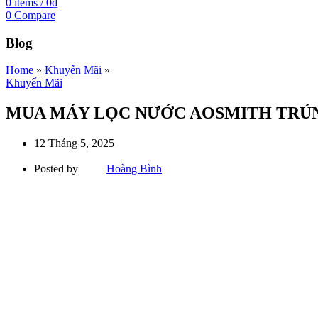
0
items
/
0
₫
0
Compare
Blog
Home
»
Khuyến Mãi
»
Khuyến Mãi
MUA MÁY LỌC NƯỚC AOSMITH TRÚN
12 Tháng 5, 2025
Posted by
Hoàng Bình