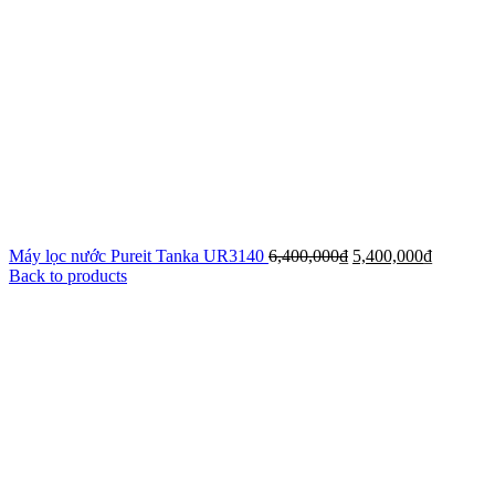
Máy lọc nước Pureit Tanka UR3140
6,400,000
₫
5,400,000
₫
Back to products