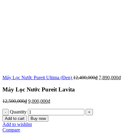
Máy Lọc Nước Pureit Ultima (Đen)
12,400,000
₫
7,890,000
₫
Máy Lọc Nước Pureit Lavita
12,500,000
₫
9,000,000
₫
Quantity
Add to cart
Buy now
Add to wishlist
Compare