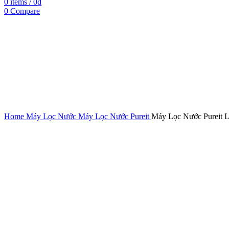
0
items
/
0
₫
0
Compare
-28%
Click to enlarge
Home
Máy Lọc Nước
Máy Lọc Nước Pureit
Máy Lọc Nước Pureit L