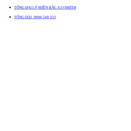
TỔNG ĐẠI LÝ MIỀN BẮC A.O SMITH
TỔNG ĐÀI: 0906 549 333