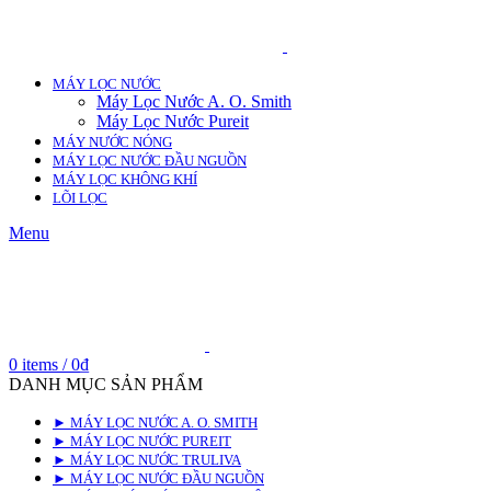
MÁY LỌC NƯỚC
Máy Lọc Nước A. O. Smith
Máy Lọc Nước Pureit
MÁY NƯỚC NÓNG
MÁY LỌC NƯỚC ĐẦU NGUỒN
MÁY LỌC KHÔNG KHÍ
LÕI LỌC
Menu
0
items
/
0
₫
DANH MỤC SẢN PHẨM
► MÁY LỌC NƯỚC A. O. SMITH
► MÁY LỌC NƯỚC PUREIT
► MÁY LỌC NƯỚC TRULIVA
► MÁY LỌC NƯỚC ĐẦU NGUỒN