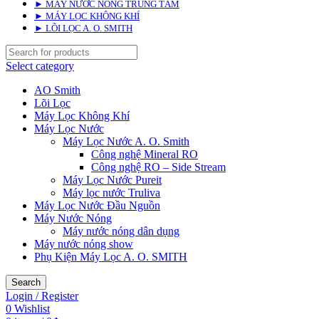
► MÁY NƯỚC NÓNG TRUNG TÂM
► MÁY LỌC KHÔNG KHÍ
► LÕI LỌC A. O. SMITH
Select category
AO Smith
Lõi Lọc
Máy Lọc Không Khí
Máy Lọc Nước
Máy Lọc Nước A. O. Smith
Công nghệ Mineral RO
Công nghệ RO – Side Stream
Máy Lọc Nước Pureit
Máy lọc nước Truliva
Máy Lọc Nước Đầu Nguồn
Máy Nước Nóng
Máy nước nóng dân dụng
Máy nước nóng show
Phụ Kiện Máy Lọc A. O. SMITH
Search
Login / Register
0
Wishlist