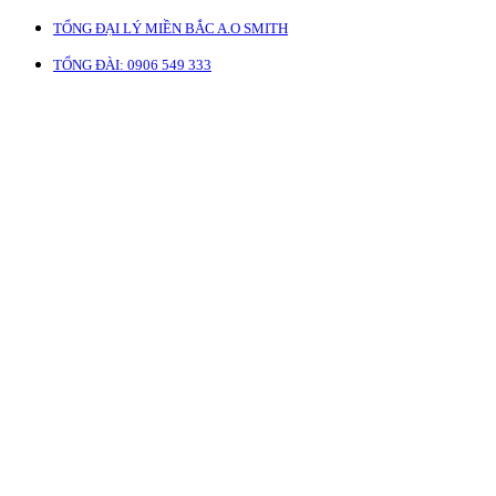
TỔNG ĐẠI LÝ MIỀN BẮC A.O SMITH
TỔNG ĐÀI: 0906 549 333