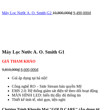
Máy Lọc Nước A. O. Smith G2
10,800,000
₫
9,490,000
₫
-12%
Click to enlarge
Máy Lọc Nước A. O. Smith G1
GIÁ THAM KHẢO
9,810,000
₫
8,600,000
₫
Giá áp dụng tại hà nội!
Công nghệ RO – Side Stream bản quyền Mỹ
EMS 2.0: Hệ thống giám sát điện tử theo dõi hoạt động
MÀN HÌNH LED: hiển thị đầy đủ thông tin
Thiết kế tinh tế, nhỏ gọn, tiện nghi
Chương Trình Khuyến Mại "GOLD CARE" (Áp dụng từ