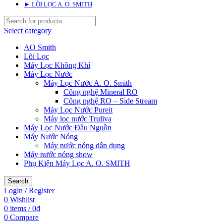
► LÕI LỌC A. O. SMITH
Select category
AO Smith
Lõi Lọc
Máy Lọc Không Khí
Máy Lọc Nước
Máy Lọc Nước A. O. Smith
Công nghệ Mineral RO
Công nghệ RO – Side Stream
Máy Lọc Nước Pureit
Máy lọc nước Truliva
Máy Lọc Nước Đầu Nguồn
Máy Nước Nóng
Máy nước nóng dân dụng
Máy nước nóng show
Phụ Kiện Máy Lọc A. O. SMITH
Search
Login / Register
0
Wishlist
0
items
/
0
₫
0
Compare