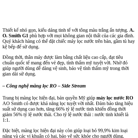
Thiết kế nhỏ gọn, kiểu dáng tinh tế với tông màu trắng ấn tượng.
A.
O. Smith G1
phù hợp với mọi không gian nội thất của các gia đình.
Quý khách hàng có thể đặt chiếc máy lọc nước trên bàn, gầm tủ hay
kệ bếp để sử dụng.
Đồng thời, thân máy được làm bằng chất liệu cao cấp, đạt tiêu
chuẩn quốc tế mang đến vẻ đẹp, tính thẩm mỹ tuyệt vời. Nhờ đó
giúp người dùng dễ dàng vệ sinh, bảo vệ tính thẩm mỹ trong thời
gian dài sử dụng.
– Công nghệ màng lọc RO – Side Stream
Trang bị màng lọc hiện đại, bản quyền Mỹ giúp
máy lọc nước RO
AO Smith có được khả năng lọc tuyệt vời nhất. Đảm bảo tăng hiệu
suất sử dụng cao hơn, tăng 66% tỷ lệ nước tinh khiến đồng thời
giảm 56% tỷ lệ nước thải. Cho tỷ lệ nước thải : nước tinh khiết là
1:1.
Đặc biệt, màng lọc hiện đại này còn giúp loại bỏ 99,9% kim loại
năng và các vi khuẩn có hại, bảo vệ sức khỏe cho người dùng.