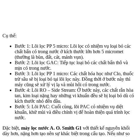
Cụ thể:
Bước 1: Lõi lọc PP 5 micro: Lõi lọc có nhiệm vụ loại bỏ các
chất bẩn có trong nước ở kích thước lớn hơn 5 micromet
(thường là bùn, đất, cát, mảnh vụn).
Bước 2: Lõi lọc GAC: Tiếp tục loại bỏ các chất bẩn thô và
mịn có trong nước.
Bước 3: Lõi lọc PP 1 micro: Các chất hóa học như Clo, thuốc
trừ sâu sẽ bị loại bỏ tại lõi lọc này. Đồng thời ở bước này thì
máy cũng sẽ xử lý vị lạ và mùi hôi có trong nước.
Bước 4: Lõi RO – Side Stream: Ở bước này, các chất rắn hòa
tan, kim loại nặng hay những vi khuẩn đều sẽ bị loại bỏ dù có
kích thước nhỏ đến đâu.
Bước 5: Lõi PAC: Cuối cùng, lõi PAC có nhiệm vụ diệt
khuẩn, khử mùi và điều chỉnh vị để hoàn thiện quá trình lọc
nước.
Đặc biệt,
máy lọc nước A. O. Smith G1
với thiết kế nguyên khối
dày hơn, nặng hơn tạo nên sự khác biệt trong cấu tạo. Nếu như so