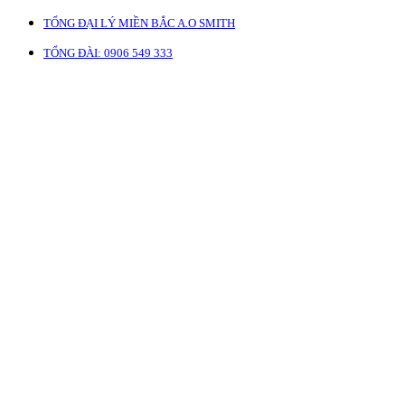
TỔNG ĐẠI LÝ MIỀN BẮC A.O SMITH
TỔNG ĐÀI: 0906 549 333