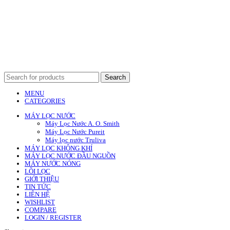
Search
MENU
CATEGORIES
MÁY LỌC NƯỚC
Máy Lọc Nước A. O. Smith
Máy Lọc Nước Pureit
Máy lọc nước Truliva
MÁY LỌC KHÔNG KHÍ
MÁY LỌC NƯỚC ĐẦU NGUỒN
MÁY NƯỚC NÓNG
LÕI LỌC
GIỚI THIỆU
TIN TỨC
LIÊN HỆ
WISHLIST
COMPARE
LOGIN / REGISTER