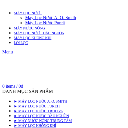
MÁY LỌC NƯỚC
Máy Lọc Nước A. O. Smith
Máy Lọc Nước Pureit
MÁY NƯỚC NÓNG
MÁY LỌC NƯỚC ĐẦU NGUỒN
MÁY LỌC KHÔNG KHÍ
LÕI LỌC
Menu
0
items
/
0
₫
DANH MỤC SẢN PHẨM
► MÁY LỌC NƯỚC A. O. SMITH
► MÁY LỌC NƯỚC PUREIT
► MÁY LỌC NƯỚC TRULIVA
► MÁY LỌC NƯỚC ĐẦU NGUỒN
► MÁY NƯỚC NÓNG TRUNG TÂM
► MÁY LỌC KHÔNG KHÍ