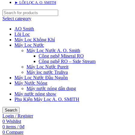
► LÕI LỌC A. O. SMITH
Select category
AO Smith
Lõi Lọc
Máy Lọc Không Khí
Máy Lọc Nước
Máy Lọc Nước A. O. Smith
Công nghệ Mineral RO
Công nghệ RO – Side Stream
Máy Lọc Nước Pureit
Máy lọc nước Truliva
Máy Lọc Nước Đầu Nguồn
Máy Nước Nóng
Máy nước nóng dân dụng
Máy nước nóng show
Phụ Kiện Máy Lọc A. O. SMITH
Search
Login / Register
0
Wishlist
0
items
/
0
₫
0
Compare