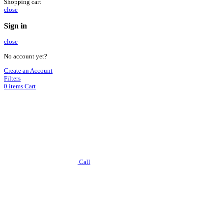
Shopping cart
close
Sign in
close
No account yet?
Create an Account
Filters
0
items
Cart
Call